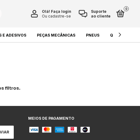
0
Olá!
Faça login
Suporte
Ou cadastre-se
ao cliente
S E ADESIVOS
PEÇAS MECÂNICAS
PNEUS
QUÍMICOS E L
 filtros.
MEIOS DE PAGAMENTO