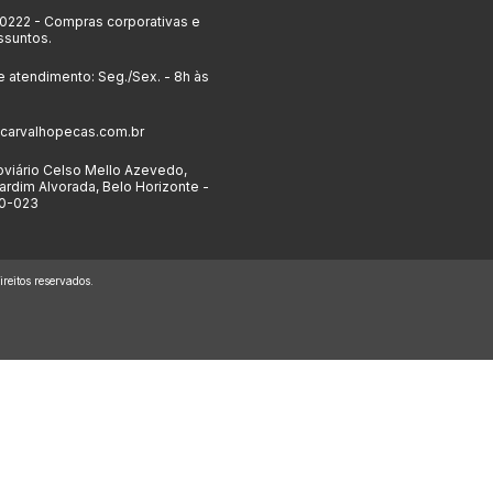
-0222
- Compras corporativas e
ssuntos.
e atendimento: Seg./Sex. - 8h às
carvalhopecas.com.br
viário Celso Mello Azevedo,
ardim Alvorada, Belo Horizonte -
0-023
eitos reservados.