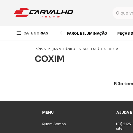
CATEGORIAS
FAROL E ILUMINAÇÃO
PEÇAS 
Início
>
PEÇAS MECÂNICAS
>
SUSPENSÃO
>
COXIM
COXIM
Não temo
MENU
AJUDA E
Quem Somos
(31) 2125
site.