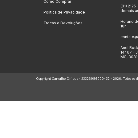
Como Comprar
(31) 2125
demais a
Política de Privacidade
Horário d
Trocas e Devoluções
18h
contato@
Anel Rodo
14467 - J
MG, 3081
Copyright Carvalho Ônibus - 23326986000432 - 2026. Todos os dir