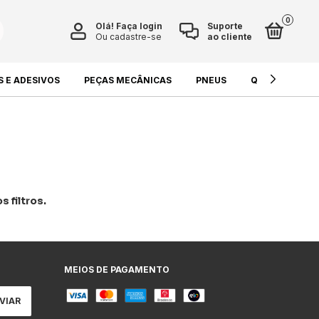
0
Olá!
Faça login
Suporte
Ou cadastre-se
ao cliente
S E ADESIVOS
PEÇAS MECÂNICAS
PNEUS
QUÍMICOS E L
 filtros.
MEIOS DE PAGAMENTO