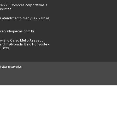
-0222
- Compras corporativas e
ssuntos.
e atendimento: Seg./Sex. - 8h às
carvalhopecas.com.br
viário Celso Mello Azevedo,
ardim Alvorada, Belo Horizonte -
0-023
eitos reservados.