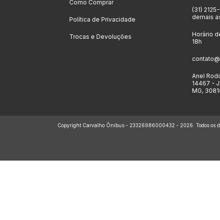
Como Comprar
(31) 2125
demais a
Política de Privacidade
Horário d
Trocas e Devoluções
18h
contato@
Anel Rodo
14467 - J
MG, 3081
Copyright Carvalho Ônibus - 23326986000432 - 2026. Todos os dir