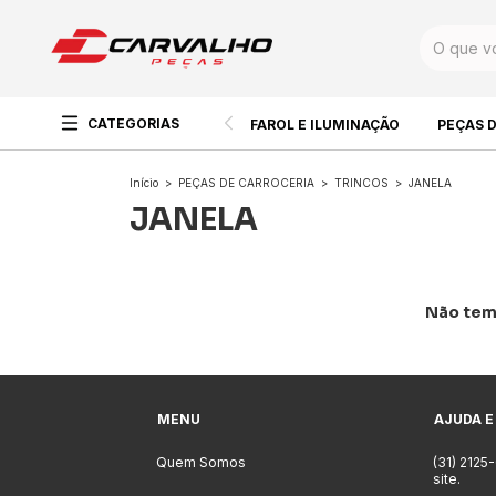
CATEGORIAS
FAROL E ILUMINAÇÃO
PEÇAS 
Início
>
PEÇAS DE CARROCERIA
>
TRINCOS
>
JANELA
JANELA
Não temo
MENU
AJUDA E
Quem Somos
(31) 2125
site.