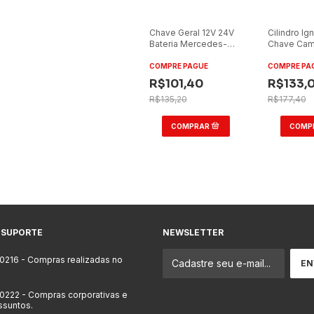
Chave Geral 12V 24V
Cilindro Ig
Bateria Mercedes-
Chave Cam
Benz
Mercedes-
Ônibus/Caminhão
a 1999
COMPRE PAGUE
COMPRE PA
R$101,40
R$133,
R$135,20
R$177,40
 SUPORTE
NEWSLETTER
-0216
- Compras realizadas no
-0222
- Compras corporativas e
ssuntos.