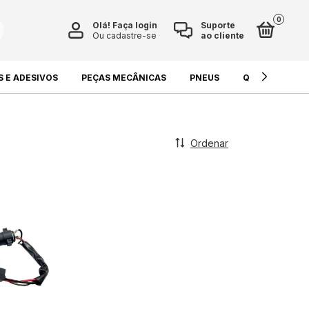
0
Olá!
Faça login
Suporte
Ou cadastre-se
ao cliente
S E ADESIVOS
PEÇAS MECÂNICAS
PNEUS
QUÍMICOS E L
Ordenar