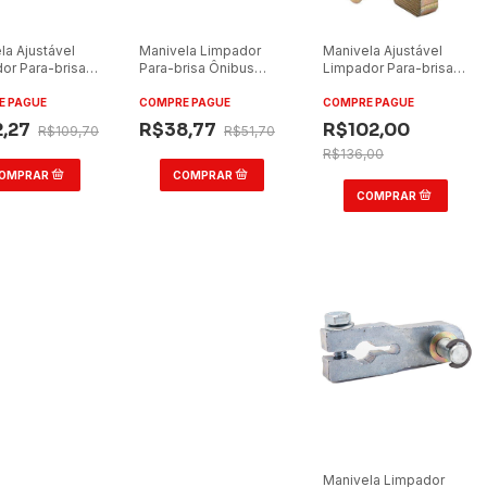
la Ajustável
Manivela Limpador
Manivela Ajustável
or Para-brisa
Para-brisa Ônibus
Limpador Para-brisa
 Universal com
Caio Apache/Caio
Ônibus Universal
Piccoli/Piccolo
E PAGUE
COMPRE PAGUE
COMPRE PAGUE
2,27
R$38,77
R$102,00
R$109,70
R$51,70
R$136,00
Manivela Limpador