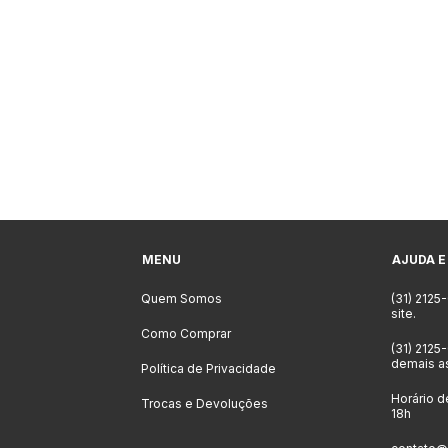
MENU
AJUDA E
Quem Somos
(31) 2125
site.
Como Comprar
(31) 2125
demais a
Política de Privacidade
Horário d
Trocas e Devoluções
18h