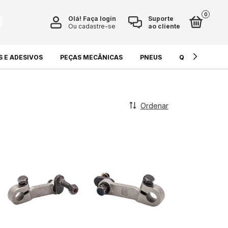
0
Olá!
Faça login
Suporte
Ou cadastre-se
ao cliente
S E ADESIVOS
PEÇAS MECÂNICAS
PNEUS
QUÍMICOS E L
Ordenar