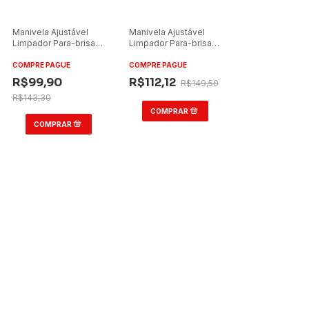
Manivela Ajustável
Manivela Ajustável
Limpador Para-brisa
Limpador Para-brisa
Ônibus Marcopolo
Ônibus Marcopolo
Giratória
Torino
COMPRE PAGUE
COMPRE PAGUE
1999/GVI/Mascarello
R$99,90
R$112,12
R$149,50
R$143,30