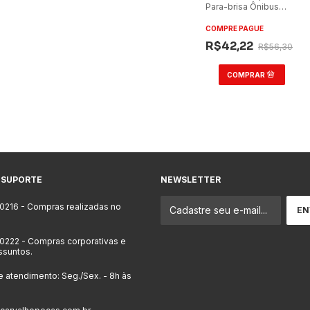
Para-brisa Ônibus
Marcopolo Torino GV
96/97 Caio Vitória Eixo
COMPRE PAGUE
6
R$42,22
R$56,30
 SUPORTE
NEWSLETTER
-0216
- Compras realizadas no
-0222
- Compras corporativas e
ssuntos.
e atendimento: Seg./Sex. - 8h às