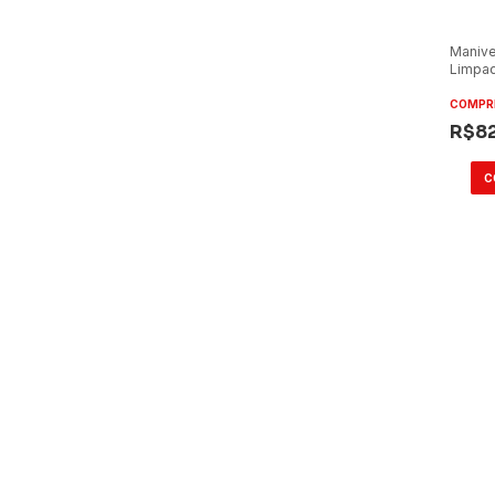
Manive
Limpad
Ônibus
Porca
COMPR
R$8