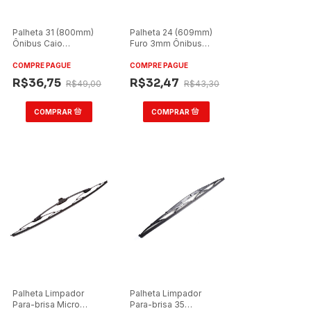
Palheta 31 (800mm)
Palheta 24 (609mm)
Ônibus Caio
Furo 3mm Ônibus
Apache/Millenium/Picolino
14141617
COMPRE PAGUE
COMPRE PAGUE
R$36,75
R$32,47
R$49,00
R$43,30
Palheta Limpador
Palheta Limpador
Para-brisa Micro
Para-brisa 35