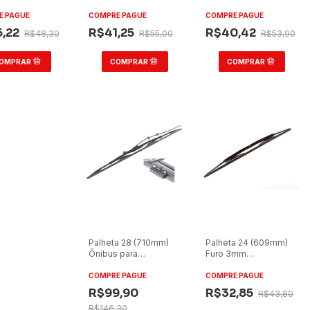
Marcopolo GV/Caio
Ônibus/Caminhão
Alfa
Marcopolo
E PAGUE
COMPRE PAGUE
COMPRE PAGUE
GV/Alfa/Vitória
6,22
R$41,25
R$40,42
R$48,30
R$55,00
R$53,90
Palheta 28 (710mm)
Palheta 24 (609mm)
Ônibus para
Furo 3mm
Marcopolo Volare Fly
Ônibus/Caminhão
W8/W9
COMPRE PAGUE
COMPRE PAGUE
R$99,90
R$32,85
R$43,80
R$146,30