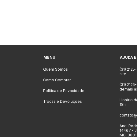
MENU
AJUDA E
Quem Somos
(31) 2125
site.
Como Comprar
(31) 2125
demais a
Política de Privacidade
Horário d
Trocas e Devoluções
18h
contato@
Anel Rodo
14467 - J
MG, 3081