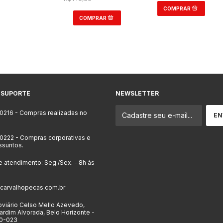
 SUPORTE
NEWSLETTER
-0216
- Compras realizadas no
-0222
- Compras corporativas e
ssuntos.
e atendimento: Seg./Sex. - 8h às
carvalhopecas.com.br
viário Celso Mello Azevedo,
ardim Alvorada, Belo Horizonte -
0-023