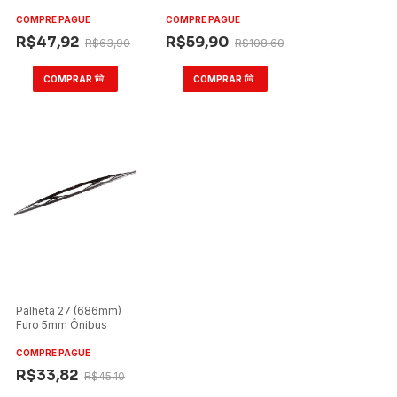
Ônibus Volare V6 V8
(900mm)
W8 W9
Caio/Comil/Neobus
COMPRE PAGUE
COMPRE PAGUE
Mega BRT
R$47,92
R$59,90
R$63,90
R$108,60
Palheta 27 (686mm)
Furo 5mm Ônibus
COMPRE PAGUE
R$33,82
R$45,10