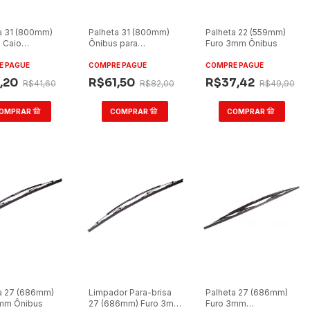
a 31 (800mm)
Palheta 31 (800mm)
Palheta 22 (559mm)
 Caio
Ônibus para
Furo 3mm Ônibus
/Millenium/Picolino
Busscar/para
Marcopolo/Caio
E PAGUE
COMPRE PAGUE
COMPRE PAGUE
,20
R$61,50
R$37,42
R$41,60
R$82,00
R$49,90
a 27 (686mm)
Limpador Para-brisa
Palheta 27 (686mm)
5mm Ônibus
27 (686mm) Furo 3mm
Furo 3mm