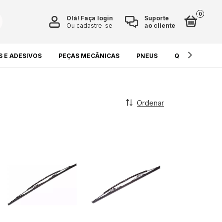
0
Olá!
Faça login
Suporte
Ou cadastre-se
ao cliente
S E ADESIVOS
PEÇAS MECÂNICAS
PNEUS
QUÍMICOS E L
Ordenar