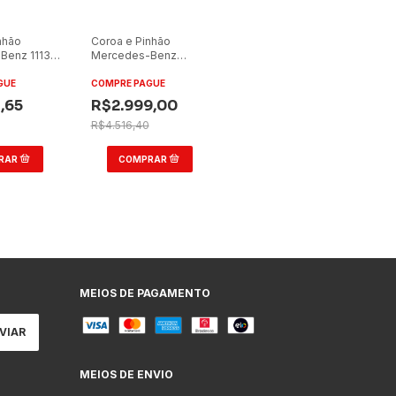
nhão
Coroa e Pinhão
Benz 1113
Mercedes-Benz
m
1113/1313/1513 7x40
14mm
GUE
COMPRE PAGUE
,65
R$2.999,00
R$4.516,40
MEIOS DE PAGAMENTO
MEIOS DE ENVIO