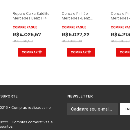
Reparo Caixa Satélite
Coroa e Pinhão
Coroa e Pi
Mercedes Benz Hl4
Mercedes-Benz
Mercedes-
1524/O400 7x41 12mm
10x41 14m
COMPRE PAGUE
COMPRE PAGUE
COMPRE PA
R$4.026,67
R$6.027,22
R$4.213
R$5.368,90
R$8.036,30
R$5.618,20
 SUPORTE
NEWSLETTER
-0216
- Compras realizadas no
-0222
- Compras corporativas e
ssuntos.