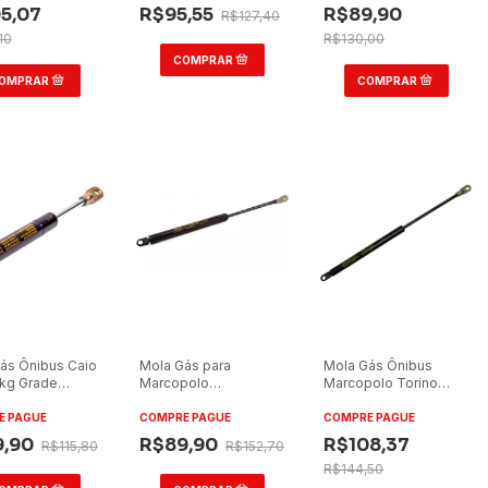
rd
Terminal Standard
5,07
R$95,55
R$89,90
R$127,40
10
R$130,00
ás Ônibus Caio
Mola Gás para
Mola Gás Ônibus
kg Grade
Marcopolo
Marcopolo Torino
ira/Elevador
Senior/Mascarello
2013/Marcopolo
as Terminal
35kg Grade Dianteira
Ideale 42kg Grade
E PAGUE
COMPRE PAGUE
COMPRE PAGUE
rd
Dianteira Terminal
9,90
R$89,90
R$108,37
R$115,80
R$152,70
Standard
R$144,50