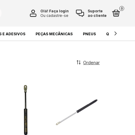
0
Olá!
Faça login
Suporte
Ou cadastre-se
ao cliente
S E ADESIVOS
PEÇAS MECÂNICAS
PNEUS
QUÍMICOS E L
Ordenar