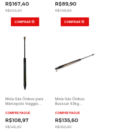
R$167,40
R$89,90
R$223,20
R$138,60
Mola Gás Ônibus para
Mola Gás Ônibus
Marcopolo Viaggio
Busscar 43kg
85kg Terminal
Terminal Rótula
Standard
Plástica
COMPRE PAGUE
COMPRE PAGUE
R$108,97
R$135,60
R$145,30
R$180,80