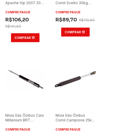
Apache Vip 2007 20kg
Comil Svelto 30kg
Grade Dianteira
Grade Dianteira
Terminal Standard
Terminal Rótula
COMPRE PAGUE
COMPRE PAGUE
Plástica
R$106,20
R$89,70
R$119,60
R$141,60
Mola Gás Ônibus Caio
Mola Gás Ônibus
Millenium BRT
Comil Campione 25kg
Articulado 10kg Grade
Grade Dianteira
Dianteira Terminal
Terminal Standard
COMPRE PAGUE
COMPRE PAGUE