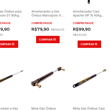
ás Ônibus para
Amortecedor a Gás
Amortecedor Caio
polo G7 80kg
Ônibus Marcopolo GV
Apache VIP 15 40kg
Traseira
25kg Grade Dianteira
Grade
Dianteira/Traseira
E PAGUE
COMPRE PAGUE
COMPRE PAGUE
9,90
R$79,90
R$99,90
R$142,70
10
R$133,40
cedor a Gás
Mola Gás Ônibus
Mola Gás Ônibus Caio