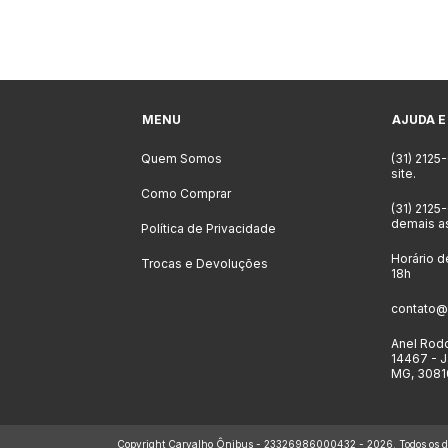
MENU
AJUDA E
Quem Somos
(31) 2125
site.
Como Comprar
(31) 2125
demais a
Política de Privacidade
Horário d
Trocas e Devoluções
18h
contato@
Anel Rodo
14467 - J
MG, 3081
Copyright Carvalho Ônibus - 23326986000432 - 2026. Todos os dir