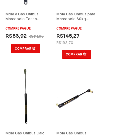
Mola a Gás Ônibus
Mola Gás Ônibus para
Marcopolo Torino
Marcopolo 60kg
2014 11kg Grade
Tampa Traseira
Dianteira Traseira ST
Terminal Standard
COMPRE PAGUE
COMPRE PAGUE
R$83,92
R$145,27
R$111,90
R$193,70
Mola Gás Ônibus Caio
Mola Gás Ônibus