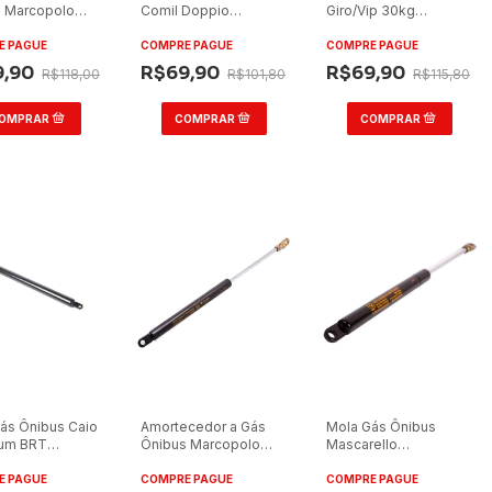
 Marcopolo
Comil Doppio
Giro/Vip 30kg
rade Dianteira
BRT/Versatile
Terminal Standard H
Gold/Svelto 2016 25kg
14,5cm C 19cm
E PAGUE
COMPRE PAGUE
COMPRE PAGUE
9,90
R$69,90
R$69,90
R$118,00
R$101,80
R$115,80
ás Ônibus Caio
Amortecedor a Gás
Mola Gás Ônibus
ium BRT
Ônibus Marcopolo
Mascarello
lado 75kg
G7/Idealle 40kg
Granvia/Midi 25kg
ra Terminal
Grade Dianteira
E PAGUE
COMPRE PAGUE
COMPRE PAGUE