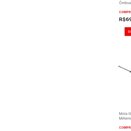
Ônibus
25kg G
COMPR
R$6
Mola G
Millen
Articu
Trasei
COMPR