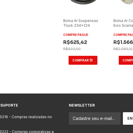
Bolsa Ar Suspensao
Bolsa Ar C
Truck 334x224
Eixo Scania
6x2
COMPRE PAGUE
COMPRE PA
R$625,42
R$1.566
R$833,90
R$2.089,10
 SUPORTE
NEWSLETTER
-0216
- Compras realizadas no
-0222
- Compras corporativas e