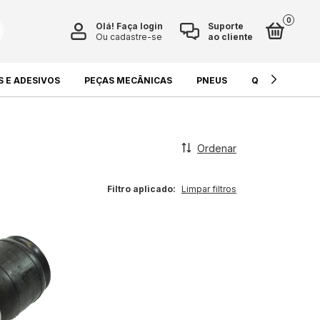
0
Olá!
Faça login
Suporte
Ou cadastre-se
ao cliente
S E ADESIVOS
PEÇAS MECÂNICAS
PNEUS
QUÍMICOS E L
Ordenar
Filtro aplicado:
Limpar filtros