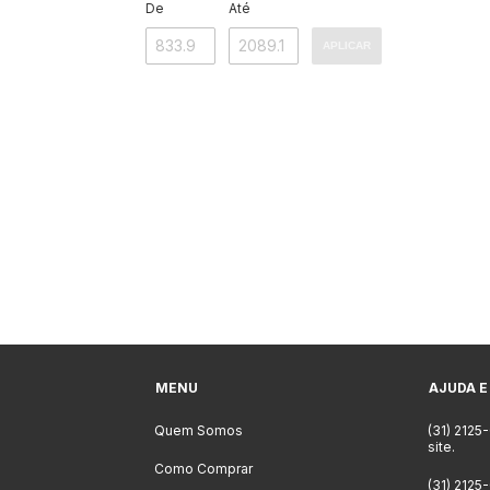
De
Até
APLICAR
MENU
AJUDA E
Quem Somos
(31) 2125
site.
Como Comprar
(31) 2125